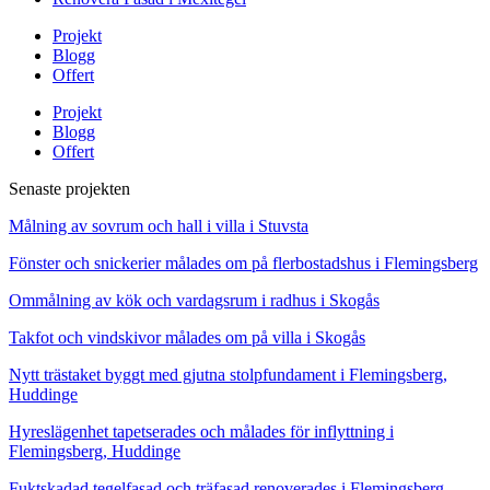
Projekt
Blogg
Offert
Projekt
Blogg
Offert
Senaste projekten
Målning av sovrum och hall i villa i Stuvsta
Fönster och snickerier målades om på flerbostadshus i Flemingsberg
Ommålning av kök och vardagsrum i radhus i Skogås
Takfot och vindskivor målades om på villa i Skogås
Nytt trästaket byggt med gjutna stolpfundament i Flemingsberg,
Huddinge
Hyreslägenhet tapetserades och målades för inflyttning i
Flemingsberg, Huddinge
Fuktskadad tegelfasad och träfasad renoverades i Flemingsberg,