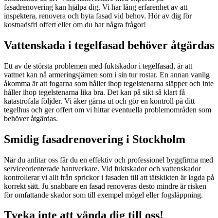
fasadrenovering kan hjälpa dig. Vi har lång erfarenhet av att
inspektera, renovera och byta fasad vid behov. Hör av dig för
kostnadsfri offert eller om du har några frågor!
Vattenskada i tegelfasad behöver åtgärdas
Ett av de största problemen med fuktskador i tegelfasad, är att
vattnet kan nå armeringsjärnen som i sin tur rostar. En annan vanlig
åkomma är att fogarna som håller ihop tegelstenarna släpper och inte
håller ihop tegelstenarna lika bra. Det kan på sikt så klart få
katastrofala följder. Vi åker gärna ut och gör en kontroll på ditt
tegelhus och ger offert om vi hittar eventuella problemområden som
behöver åtgärdas.
Smidig fasadrenovering i Stockholm
När du anlitar oss får du en effektiv och professionel byggfirma med
serviceorienterade hantverkare. Vid fuktskador och vattenskador
kontrollerar vi allt från sprickor i fasaden till att tätskikten är lagda på
korrekt sätt. Ju snabbare en fasad renoveras desto mindre är risken
för omfattande skador som till exempel mögel eller fogsläppning.
Tveka inte att vända dig till oss!