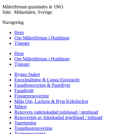
Målerifirman grundades år 1963
Säte: Mälardalen, Sverige
Navigering
Hem
Om Målerifirman i Huddinge
Tjänster
Hem
Om Målerifirman i Huddinge
Tjänster
Bygga Staket
Epoximålning & Lägga Epoxigolv
Fasadrenovering & Panelbyte
Fasadtvätt
Fönsterrenovering
Måla Om, Lackera & Byta Köksluckor
Måleri
Renovera vattenskadad putsfasad / stenfasad
Renovering av fuktskadad tegelfasad / träfasad
Tapetsering
Trapphusrenovering
Trapprenovering