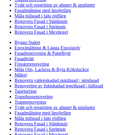
Tvätt och rengöring av altaner & uppfarter
Fasadmålning med linoljefärg
Måla träfasad i falu rödfärg
Renovera Fasad i Stänkputs
Renovera Fasad i Spritputs
Renovera Fasad i Mexitegel
Bygga Staket
Epoximålning & Lägga Epoxigolv
Fasadrenovering & Panelbyte
Fasadtvätt
Fönsterrenovering
Måla Om, Lackera & Byta Köksluckor
Måleri
Renovera vattenskadad putsfasad / stenfasad
Renovering av fuktskadad tegelfasad / träfasad
Tapetsering
Trapphusrenovering
Trapprenovering
Tvätt och rengöring av altaner & uppfarter
Fasadmålning med linoljefärg
Måla träfasad i falu rödfärg
Renovera Fasad i Stänkputs
Renovera Fasad i Spritputs
Renovera Fasad i Mexitegel