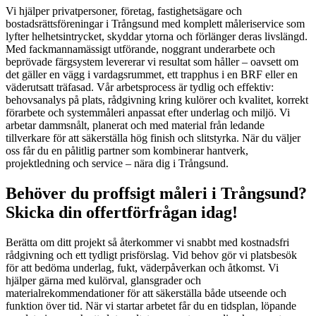
Vi hjälper privatpersoner, företag, fastighetsägare och
bostadsrättsföreningar i Trångsund med komplett måleriservice som
lyfter helhetsintrycket, skyddar ytorna och förlänger deras livslängd.
Med fackmannamässigt utförande, noggrant underarbete och
beprövade färgsystem levererar vi resultat som håller – oavsett om
det gäller en vägg i vardagsrummet, ett trapphus i en BRF eller en
väderutsatt träfasad. Vår arbetsprocess är tydlig och effektiv:
behovsanalys på plats, rådgivning kring kulörer och kvalitet, korrekt
förarbete och systemmåleri anpassat efter underlag och miljö. Vi
arbetar dammsnålt, planerat och med material från ledande
tillverkare för att säkerställa hög finish och slitstyrka. När du väljer
oss får du en pålitlig partner som kombinerar hantverk,
projektledning och service – nära dig i Trångsund.
Behöver du proffsigt måleri i Trångsund?
Skicka din offertförfrågan idag!
Berätta om ditt projekt så återkommer vi snabbt med kostnadsfri
rådgivning och ett tydligt prisförslag. Vid behov gör vi platsbesök
för att bedöma underlag, fukt, väderpåverkan och åtkomst. Vi
hjälper gärna med kulörval, glansgrader och
materialrekommendationer för att säkerställa både utseende och
funktion över tid. När vi startar arbetet får du en tidsplan, löpande