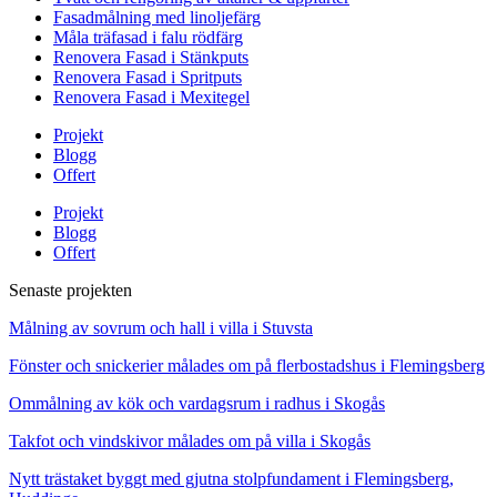
Fasadmålning med linoljefärg
Måla träfasad i falu rödfärg
Renovera Fasad i Stänkputs
Renovera Fasad i Spritputs
Renovera Fasad i Mexitegel
Projekt
Blogg
Offert
Projekt
Blogg
Offert
Senaste projekten
Målning av sovrum och hall i villa i Stuvsta
Fönster och snickerier målades om på flerbostadshus i Flemingsberg
Ommålning av kök och vardagsrum i radhus i Skogås
Takfot och vindskivor målades om på villa i Skogås
Nytt trästaket byggt med gjutna stolpfundament i Flemingsberg,