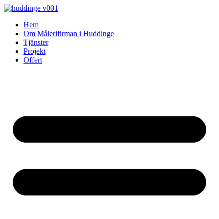
Skip
to
Hem
content
Om Målerifirman i Huddinge
Tjänster
Projekt
Offert