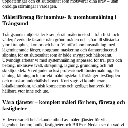
uppdateringar och ett slutresultat som motsvarar dina krav – utan
onödiga störningar i vardagen.
Måleriföretag för inomhus- & utomhusmålning i
Trångsund
Trångsunds miljö ställer krav på rätt målerimetod – från fukt- och
väderpåverkade fasader nära grönområden och sjöar till slitstarka
ytor i trapphus, kontor och hem. Vi utför inomhusmålning med
lågemitterande färger, noggrann maskering och dammreducerad
slipning för ett slutresultat som är både snyggt och hälsosamt.
Utvändigt arbetar vi med systemmålning anpassad för trä, puts och
betong, inklusive tvätt, skrapning, lagning, grundning och rätt
skikttjocklek. Vi erbjuder också professionell fönstermålning, där
tätning, kittning och korrekt målningsteknik förlänger livslängden
och minskar underhållsbehovet. Kort sagt: vi kombinerar
lokalkännedom, teknisk kompetens och gediget hantverk för
hållbara ytor inne och ute.
Våra tjänster – komplett måleri för hem, företag och
fastigheter
Vi levererar ett heltäckande utbud av måleritjänster för villa,
lägenhet, kontor, butik, fastigheter och BRF:er. Nedan ser du vad vi