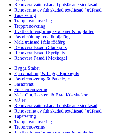
Renovera vattenskadad putsfasad / stenfasad
Renovering av fuktskadad tegelfasad / träfasad
Tapetsering
Trapphusrenovering
Trapprenovering
Tvätt och rengöring av altaner & uppfarter
Fasadmålning med linoljefärg
Måla träfasad i falu rödfärg
Renovera Fasad i Stänkputs
Renovera Fasad i Spritputs
Renovera Fasad i Mexitegel
Bygga Staket
Epoximålning & Lägga Epoxigolv
Fasadrenovering & Panelbyte
Fasadtvätt
Fönsterrenovering
Måla Om, Lackera & Byta Köksluckor
Måleri
Renovera vattenskadad putsfasad / stenfasad
Renovering av fuktskadad tegelfasad / träfasad
Tapetsering
Trapphusrenovering
Trapprenovering
Tvätt och rengöring av altaner & uppfarter