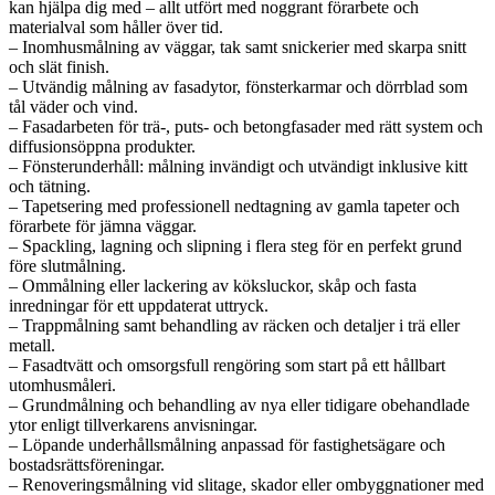
kan hjälpa dig med – allt utfört med noggrant förarbete och
materialval som håller över tid.
– Inomhusmålning av väggar, tak samt snickerier med skarpa snitt
och slät finish.
– Utvändig målning av fasadytor, fönsterkarmar och dörrblad som
tål väder och vind.
– Fasadarbeten för trä-, puts- och betongfasader med rätt system och
diffusionsöppna produkter.
– Fönsterunderhåll: målning invändigt och utvändigt inklusive kitt
och tätning.
– Tapetsering med professionell nedtagning av gamla tapeter och
förarbete för jämna väggar.
– Spackling, lagning och slipning i flera steg för en perfekt grund
före slutmålning.
– Ommålning eller lackering av köksluckor, skåp och fasta
inredningar för ett uppdaterat uttryck.
– Trappmålning samt behandling av räcken och detaljer i trä eller
metall.
– Fasadtvätt och omsorgsfull rengöring som start på ett hållbart
utomhusmåleri.
– Grundmålning och behandling av nya eller tidigare obehandlade
ytor enligt tillverkarens anvisningar.
– Löpande underhållsmålning anpassad för fastighetsägare och
bostadsrättsföreningar.
– Renoveringsmålning vid slitage, skador eller ombyggnationer med