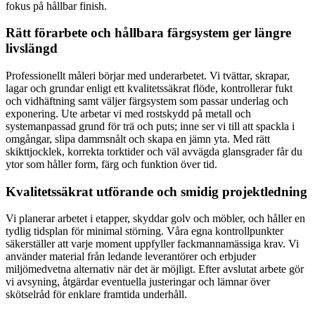
fokus på hållbar finish.
Rätt förarbete och hållbara färgsystem ger längre
livslängd
Professionellt måleri börjar med underarbetet. Vi tvättar, skrapar,
lagar och grundar enligt ett kvalitetssäkrat flöde, kontrollerar fukt
och vidhäftning samt väljer färgsystem som passar underlag och
exponering. Ute arbetar vi med rostskydd på metall och
systemanpassad grund för trä och puts; inne ser vi till att spackla i
omgångar, slipa dammsnålt och skapa en jämn yta. Med rätt
skikttjocklek, korrekta torktider och väl avvägda glansgrader får du
ytor som håller form, färg och funktion över tid.
Kvalitetssäkrat utförande och smidig projektledning
Vi planerar arbetet i etapper, skyddar golv och möbler, och håller en
tydlig tidsplan för minimal störning. Våra egna kontrollpunkter
säkerställer att varje moment uppfyller fackmannamässiga krav. Vi
använder material från ledande leverantörer och erbjuder
miljömedvetna alternativ när det är möjligt. Efter avslutat arbete gör
vi avsyning, åtgärdar eventuella justeringar och lämnar över
skötselråd för enklare framtida underhåll.