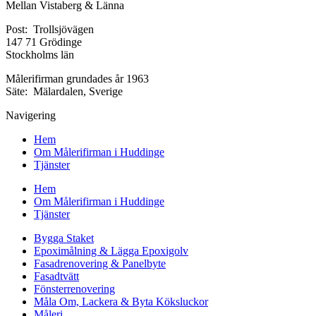
Mellan Vistaberg & Länna
Post: Trollsjövägen
147 71 Grödinge
Stockholms län
Målerifirman grundades år 1963
Säte: Mälardalen, Sverige
Navigering
Hem
Om Målerifirman i Huddinge
Tjänster
Hem
Om Målerifirman i Huddinge
Tjänster
Bygga Staket
Epoximålning & Lägga Epoxigolv
Fasadrenovering & Panelbyte
Fasadtvätt
Fönsterrenovering
Måla Om, Lackera & Byta Köksluckor
Måleri