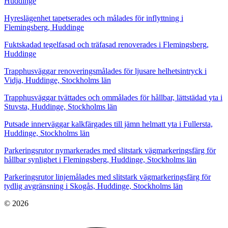
Huddinge
Hyreslägenhet tapetserades och målades för inflyttning i
Flemingsberg, Huddinge
Fuktskadad tegelfasad och träfasad renoverades i Flemingsberg,
Huddinge
Trapphusväggar renoveringsmålades för ljusare helhetsintryck i
Vidja, Huddinge, Stockholms län
Trapphusväggar tvättades och ommålades för hållbar, lättstädad yta i
Stuvsta, Huddinge, Stockholms län
Putsade innerväggar kalkfärgades till jämn helmatt yta i Fullersta,
Huddinge, Stockholms län
Parkeringsrutor nymarkerades med slitstark vägmarkeringsfärg för
hållbar synlighet i Flemingsberg, Huddinge, Stockholms län
Parkeringsrutor linjemålades med slitstark vägmarkeringsfärg för
tydlig avgränsning i Skogås, Huddinge, Stockholms län
© 2026