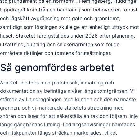
stolpfundament på en hörntomt i Flemingsberg, Huddinge.
Uppdraget kom från en barnfamilj som behövde en robust
och lågskött avgränsning mot gata och granntomt,
samtidigt som lösningen skulle ge ett enhetligt uttryck mot
huset. Staketet färdigställdes under 2026 efter planering,
utsättning, gjutning och snickeriarbeten som följde
områdets riktlinjer och tomtens förutsättningar.
Så genomfördes arbetet
Arbetet inleddes med platsbesök, inmätning och
dokumentation av befintliga nivåer längs tomtgränsen. Vi
stämde av linjedragningen med kunden och den närmaste
grannen, och vi markerade staketets sträckning med
snören och laser för att säkerställa en rak och följsam linje
längs gångbanans lutning. Ledningsanvisningar hämtades
och riskpunkter längs sträckan markerades, vilket