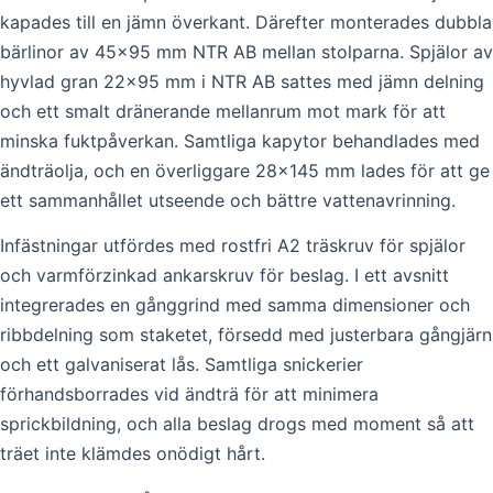
kapades till en jämn överkant. Därefter monterades dubbla
bärlinor av 45×95 mm NTR AB mellan stolparna. Spjälor av
hyvlad gran 22×95 mm i NTR AB sattes med jämn delning
och ett smalt dränerande mellanrum mot mark för att
minska fuktpåverkan. Samtliga kapytor behandlades med
ändträolja, och en överliggare 28×145 mm lades för att ge
ett sammanhållet utseende och bättre vattenavrinning.
Infästningar utfördes med rostfri A2 träskruv för spjälor
och varmförzinkad ankarskruv för beslag. I ett avsnitt
integrerades en gånggrind med samma dimensioner och
ribbdelning som staketet, försedd med justerbara gångjärn
och ett galvaniserat lås. Samtliga snickerier
förhandsborrades vid ändträ för att minimera
sprickbildning, och alla beslag drogs med moment så att
träet inte klämdes onödigt hårt.