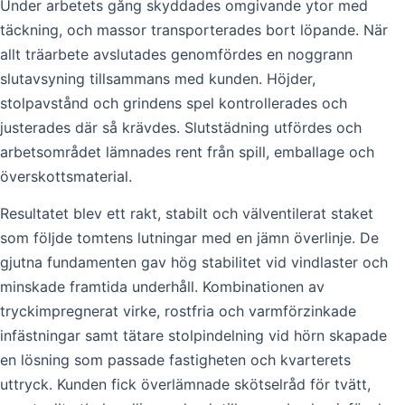
Under arbetets gång skyddades omgivande ytor med
täckning, och massor transporterades bort löpande. När
allt träarbete avslutades genomfördes en noggrann
slutavsyning tillsammans med kunden. Höjder,
stolpavstånd och grindens spel kontrollerades och
justerades där så krävdes. Slutstädning utfördes och
arbetsområdet lämnades rent från spill, emballage och
överskottsmaterial.
Resultatet blev ett rakt, stabilt och välventilerat staket
som följde tomtens lutningar med en jämn överlinje. De
gjutna fundamenten gav hög stabilitet vid vindlaster och
minskade framtida underhåll. Kombinationen av
tryckimpregnerat virke, rostfria och varmförzinkade
infästningar samt tätare stolpindelning vid hörn skapade
en lösning som passade fastigheten och kvarterets
uttryck. Kunden fick överlämnade skötselråd för tvätt,