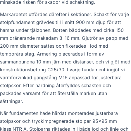
minskade risken för skador vid schaktning.
Markarbetet utfördes därefter i sektioner. Schakt för varje
stolpfundament grävdes till i snitt 900 mm djup för att
hamna under tjälzonen. Botten bäddades med cirka 150
mm dränerande makadam 8–16 mm. Gjutrör av papp med
200 mm diameter sattes och fixerades i lod med
temporära stag. Armering placerades i form av
sammanbundna 10 mm järn med distanser, och vi gjöt med
konstruktionsbetong C25/30. I varje fundament ingjöt vi
varmförzinkad gängstång M16 anpassad för justerbara
stolpskor. Efter härdning återfylldes schakten och
packades varsamt för att återställa marken utan
sättningar.
När fundamenten hade härdat monterades justerbara
stolpskor och tryckimpregnerade stolpar 95×95 mm i
klass NTR A. Stolparna riktades in i både lod och linje och